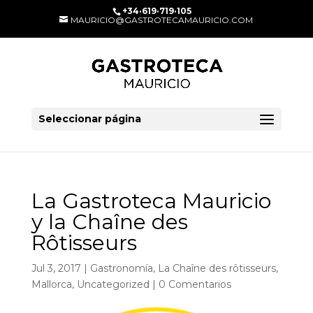
+34·619·719·105
MAURICIO@GASTROTECAMAURICIO.COM
Seleccionar página
La Gastroteca Mauricio
y la Chaîne des
Rôtisseurs
Jul 3, 2017
|
Gastronomía
,
La Chaîne des rôtisseurs
,
Mallorca
,
Uncategorized
|
0 Comentarios