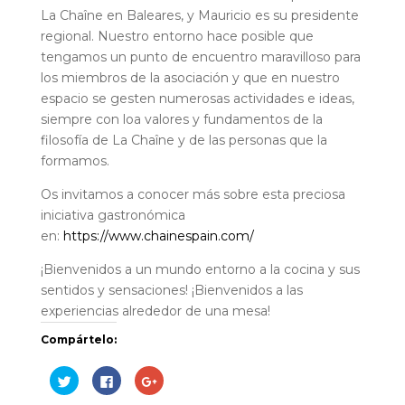
La Chaîne en Baleares, y Mauricio es su presidente
regional. Nuestro entorno hace posible que
tengamos un punto de encuentro maravilloso para
los miembros de la asociación y que en nuestro
espacio se gesten numerosas actividades e ideas,
siempre con loa valores y fundamentos de la
filosofía de La Chaîne y de las personas que la
formamos.
Os invitamos a conocer más sobre esta preciosa
iniciativa gastronómica
en:
https://www.chainespain.com/
¡Bienvenidos a un mundo entorno a la cocina y sus
sentidos y sensaciones! ¡Bienvenidos a las
experiencias alrededor de una mesa!
Compártelo:
H
H
H
a
a
a
z
z
z